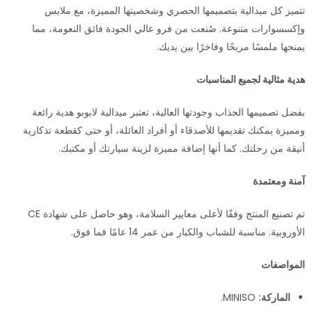
تتميز كل ميدالية بتصميمها الحصري وشخصيتها المميزة، مع ملابس
وإكسسوارات متنوعة. صُنعت من فرو عالي الجودة فائق النعومة، مما
يمنحها ملمسًا مريحًا وفاخرًا بين يديك.
هدية مثالية لجميع المناسبات
بفضل تصميمها الجذاب وجودتها العالية، تعتبر ميدالية لابوبو هدية رائعة
ومميزة يمكنك تقديمها للأصدقاء أو أفراد العائلة، أو حتى كقطعة تذكارية
أنيقة من رحلتك. كما أنها إضافة مميزة لزينة سيارتك أو مكتبك.
آمنة ومعتمدة
تم تصنيع المنتج وفقًا لأعلى معايير السلامة، وهو حاصل على شهادة CE
الأوروبية. مناسبة للشباب والكبار من عمر 14 عامًا فما فوق.
المواصفات
الماركة:
MINISO.