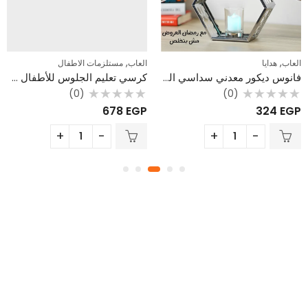
,
,
العاب
هدايا
العاب
مستلزمات الاطفال
فانوس ديكور معدني سداسي الشكل – فضي (حامل للشموع)
كرسي تعليم الجلوس للأطفال 2 في 1 – مسند مريح ولعبة على شكل حصان
(0)
(0)
تم
تم
678
EGP
324
EGP
التقييم
التقييم
0
0
من
من
5
5