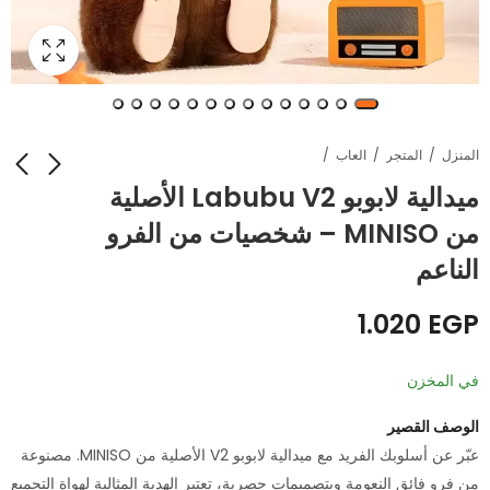
المنزل
المتجر
العاب
ميدالية لابوبو Labubu V2 الأصلية
من MINISO – شخصيات من الفرو
طقم ملاية صحي
أباجورة مكتب ليد متعددة
الوظائف 4 في 1 - إضاءة
للاستخدام مرة واحدة (3
الناعم
قابلة للطي مع مروحة
قطع) - مثالي للسفر
EGP
EGP
324
780
وشاشة رقمية ومنظم
والفنادق والرحلات
1.020
EGP
أقلام
في المخزن
الوصف القصير
عبّر عن أسلوبك الفريد مع ميدالية لابوبو V2 الأصلية من MINISO. مصنوعة
من فرو فائق النعومة وبتصميمات حصرية، تعتبر الهدية المثالية لهواة التجميع