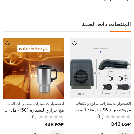
المنتجات ذات الصلة
,
,
اكسسوارات سيارات
مراوح و تكيفات
اكسسوارات سيارات
مستلزمات المشروبات
مروحة تبريد USB لمقعد السيارة – تثبت على مسند الرأس بـ 3 سرعات
مج حراري للسيارة (450 مل) – يعمل على تسخين المشروبات بجهد 12 فولت
(0)
(0)
تم
تم
340
EGP
348
EGP
التقييم
التقييم
0
0
من
من