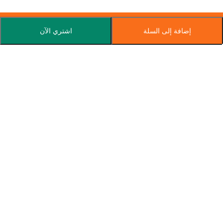
إضافة إلى السلة
اشتري الآن
اشترك في نشرتنا الإخبارية
اشترك اليوم واحصل على عروض خاصة وكوبونات وأخبار.
جملتنا اكبر سوق لبيع المنتجات بسعر الجمله في مصر و الشرق الاوسط
01094348979 (واتس اب)
support@gomlitna.com