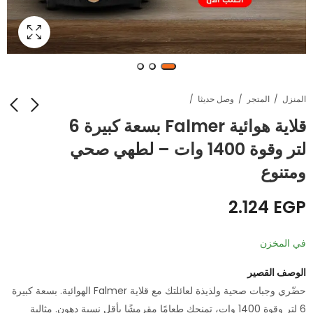
المنزل
المتجر
وصل حديثا
قلاية هوائية Falmer بسعة كبيرة 6
لتر وقوة 1400 وات – لطهي صحي
مشد الظهر الطبي (X-
بلاط سجاد متشابك من
Brace) - لدعم العمود
القطيفة والفوم - مقاس
ومتنوع
30x30 سم للقطعة
الفقري وتصحيح انحناء
EGP
EGP
276
408
الظهر
2.124
EGP
في المخزن
الوصف القصير
حضّري وجبات صحية ولذيذة لعائلتك مع قلاية Falmer الهوائية. بسعة كبيرة
6 لتر وقوة 1400 وات، تمنحك طعامًا مقرمشًا بأقل نسبة دهون. مثالية