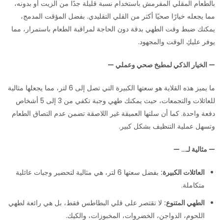
بالطعام المقلي المقرمش باستخدام نسبة قليلة جدًا من الزيت أو بدونه،
مما يجعله خيارًا صحيًا أكثر من القلي التقليدي. بفضل المؤقت المدمج،
يمكنك ضبط وقت الطهي بدقة دون الحاجة لمراقبة الطعام باستمرار، مما
يوفر عليكِ الوقت والمجهود.
— الخيار الذكي لمطبخ صحي وعملي —
ما يميز هذه القلاية هو سعتها الكبيرة التي تصل إلى 6 لتر، مما يجعلها مثالية
للعائلات والتجمعات، حيث يمكنك طهي وجبة تكفي من 3 إلى 5 أشخاص
دفعة واحدة. كما أن سلتها العميقة غير اللاصقة تضمن عدم التصاق الطعام
وتسهل عملية التنظيف بشكل كبير.
— مثالية لـ… —
العائلات الكبيرة:
بفضل سعتها 6 لتر، هي مثالية لتحضير وجبات عائلية
متكاملة.
الطهي المتنوع:
لا تقتصر على قلي البطاطس فقط، بل هي رائعة لطهي
اللحوم، الدواجن، الخضروات، المخبوزات، والكيك.