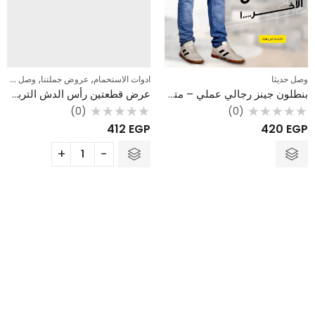
,
,
وصل حديثا
ادوات الاستحمام
عروض جملتنا
وصل حديثا
بنطلون جينز رجالي عملي – متوفر باللونين الأزرق والأسود الأساسيين
عرض قطعتين رأس الدش التربو – لزيادة ضغط المياه الضعيفة ودوران 360 درجة
(0)
(0)
تم
تم
412
EGP
420
EGP
التقييم
التقييم
0
0
من
من
5
5