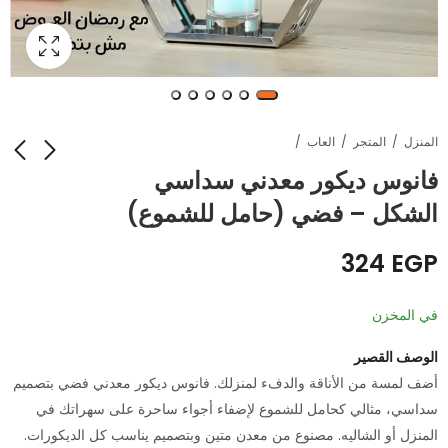
المنزل
المتجر
العاب
فانوس ديكور معدني سداسي
الشكل – فضي (حامل للشموع)
عرض 3 قطع استيكر
قطاعة الخضار الحلزونية
اليدوية (سبيرال) - مع 3
حماية لحائط المطبخ -
324
EGP
شفرات استانلس ستيل
مقاوم للزيت والدهون
EGP
EGP
204
252
لأشكال مختلفة
في المخزن
الوصف القصير
أضف لمسة من الأناقة والدفء لمنزلك. فانوس ديكور معدني فضي بتصميم
سداسي، مثالي كحامل للشموع لإضفاء أجواء ساحرة على سهراتك في
المنزل أو الشاليه. مصنوع من معدن متين وبتصميم يناسب كل الديكورات.