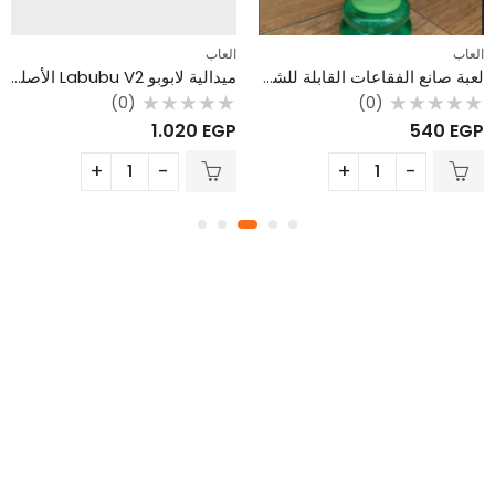
العاب
العاب
لعبة صانع الفقاعات القابلة للشحن – تصميم وردة مع 3 أوضاع إضاءة ولعب
ميدالية لابوبو Labubu V2 الأصلية من MINISO – شخصيات من الفرو الناعم
(0)
(0)
تم
تم
1.020
EGP
540
EGP
التقييم
التقييم
0
0
من
من
5
5