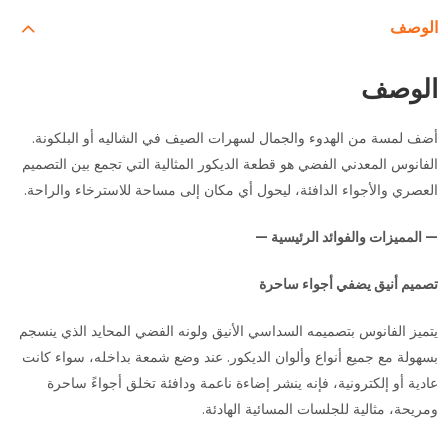
الوصف
الوصف
أضف لمسة من الهدوء والجمال لسهرات الصيف في الشاليه أو البلكونة.
الفانوس المعدني الفضي هو قطعة الديكور المثالية التي تجمع بين التصميم
العصري والأجواء الدافئة، ليحول أي مكان إلى مساحة للاسترخاء والراحة.
— المميزات والفوائد الرئيسية —
تصميم أنيق يضفي أجواء ساحرة
يتميز الفانوس بتصميمه السداسي الأنيق ولونه الفضي المحايد الذي ينسجم
بسهولة مع جميع أنواع وألوان الديكور. عند وضع شمعة بداخله، سواء كانت
عادية أو إلكترونية، فإنه ينشر إضاءة ناعمة ودافئة تخلق أجواءً ساحرة
ومريحة، مثالية للجلسات المسائية الهادئة.