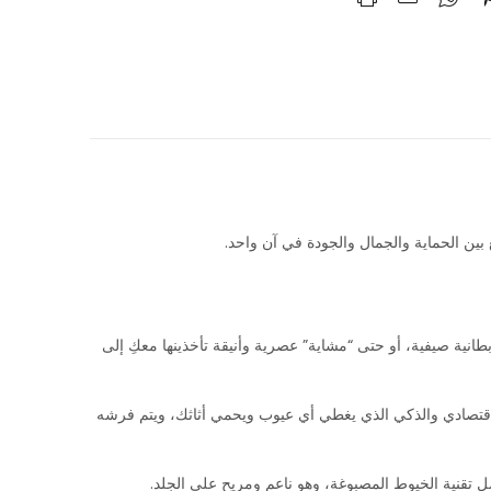
ن الحماية والجمال والجودة في آن واحد.
د)، أو مفرش خفيف لسرير كبير، أو بطانية صيفية، أو حتى “مشاية” عصرية وأنيقة تأخذينها معكِ إلى
لاقتصادي والذكي الذي يغطي أي عيوب ويحمي أثاثك، ويتم فرشه
ل تقنية الخيوط المصبوغة، وهو ناعم ومريح على الجلد.