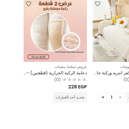
,
وشات
عروض جملتنا
مشدات
ادوات التنظيف
عرض قطعتين كفر انتريه وركنة جاكار فرو – بني – مقاس 2×3 متر
دعامة الركبة الحرارية (قطعتين) – مبطنة بالفرو لتخفيف آلام المفاصل في الشتاء
(0)
(
تم
تم
204
EGP
228
EGP
التقييم
التقييم
0
0
من
من
تحديد أحد الخيارات
إضافة إلى 
5
5