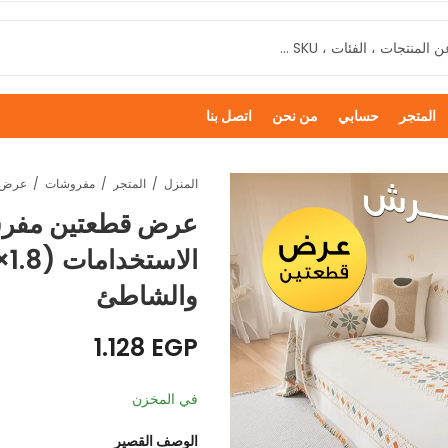
المتجر
حسابي
من نحن
اتصل بنا
المنزل
المتجر
مفروشات
عرض قطعتين مفرش
والشاطئ
1.128
EGP
في المخزن
الوصف القصير