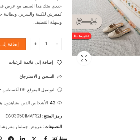
جددي بيتك هذا الصيف مع عرض قطع
كمفرش للكنبة والسرير، وبطانية خ
وسهلة التنظيف.
إضافة إلى 
إضافة إلى قائمة الرغبات
الشحن و الاسترجاع
التوصيل المتوقع
09 أغسطس - 11 أغسطس
42
الأشخاص الذين يشاهدون هذا 
رمز المنتج:
EG030501MAFR21
التصنيفات:
عروض جملتنا
,
مفروشا