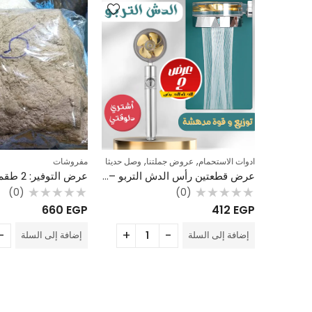
,
,
ادوات الاستحمام
عروض جملتنا
وصل حديثا
مفروشات
طقم ملاية صحي للاستخدام مرة واحدة (3 قطع) – مثالي للسفر والفنادق والرحلات
عرض قطعتين رأس الدش التربو – لزيادة ضغط المياه الضعيفة ودوران 360 درجة
(0)
(0)
تم
تم
660
EGP
412
EGP
التقييم
التقييم
0
0
من
من
إضافة إلى السلة
إضافة إلى السلة
5
5