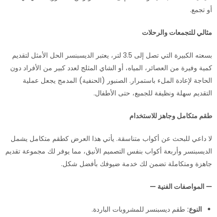
أو تجمع.
مثالي للتجمعات والرحلات
بسعته الكبيرة التي تصل إلى 3.5 لتر، يعتبر الديسبنسر الحل الأمثل لتقديم
كمية وفيرة من العصائر، المياه، أو الشاي المثلج لعدد كبير من الأفراد دون
الحاجة لإعادة الملء باستمرار. الصنبور (الحنفية) المدمج يجعل عملية
التقديم سهلة ونظيفة للجميع، حتى الأطفال.
طقم متكامل وجاهز للاستخدام
لا داعي للبحث عن أكواب متناسقة. يأتي هذا العرض كطقم متكامل يشمل
الديسبنسر وأربعة أكواب بنفس التصميم الأنيق، مما يوفر لك مجموعة تقديم
جاهزة ومتكاملة تضمن لك خدمة ضيوفك بأفضل شكل.
— المواصفات الفنية —
النوع:
طقم ديسبنسر للمشروبات الباردة.