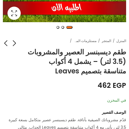
المنزل
المتجر
مستلزمات المطبخ
طقم ديسبنسر العصير والمشروبات
(3.5 لتر) – يشمل 4 أكواب
جهاز إضاءة ليزر للحفلات
سخان الببرونة الديجيتال
Star Shower - بألوان
المحمول - يعمل بمنفذ
متناسقة بتصميم Leaves
متعددة وتغطية واسعة
USB ومثالي للسفر
EGP
EGP
1.920
648
والسيارة
462
EGP
في المخزن
الوصف القصير
قدّم مشروباتك الصيفية بأناقة. طقم ديسبنسر عصير متكامل بسعة كبيرة
3.5 لتر، يأتي مع 4 أكواب متناسقة بتصميم Leaves الجذاب. مثالي