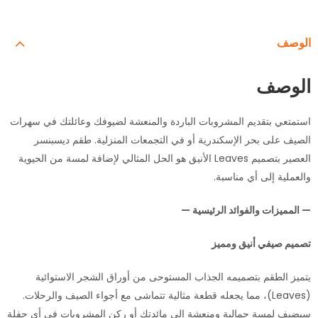
الوصف
الوصف
استمتعي بتقديم المشروبات الباردة والمنعشة لضيوفك وعائلتك في سهرات
الصيف على بحر الإسكندرية أو في التجمعات المنزلية. طقم ديسبنسر
العصير بتصميم Leaves الأنيق هو الحل المثالي لإضافة لمسة من الحيوية
والعملية إلى أي مناسبة.
— المميزات والفوائد الرئيسية —
تصميم صيفي أنيق ومميز
يتميز الطقم بتصميمه الجذاب المستوحى من أوراق الشجر الاستوائية
(Leaves)، مما يجعله قطعة مثالية تتماشى مع أجواء الصيف والرحلات.
سيضيف لمسة جمالية ومنعشة إلى مائدتك أو ركن المشروبات في أي حفلة