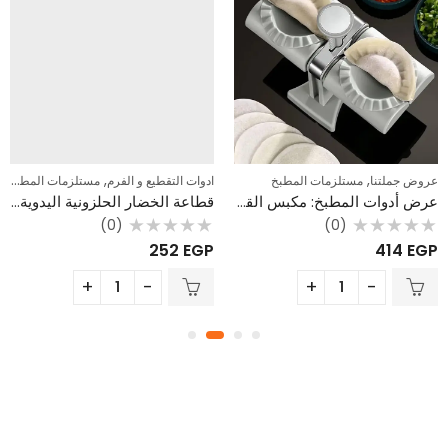
,
,
المطبخ
ادوات التقطيع و الفرم
مستلزمات المطبخ
ادوات التنظيف و التلميع
ع
عرض أدوات المطبخ: مكبس القطايف والسمبوسك المزدوج + أداة إزالة نواة البلح والزيتون
قطاعة الخضار الحلزونية اليدوية (سبيرال) – مع 3 شفرات استانلس ستيل لأشكال مختلفة
(0)
(0)
تم
تم
204
EGP
252
EGP
التقييم
التقييم
0
0
من
من
5
5