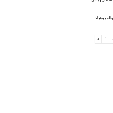
منظم الاكسسوارات والمجوهرات المحمول – مقسّم من الداخل ومثالي للسفر