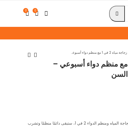
0
0
زجاجة مياه 2 في 1 مع منظم دواء أسبوعي – مثالية للسفر وكبار السن
جاجة مياه 2 في 1 مع منظم دواء أسبوعي –
 السن
غطاء حذاء سيليكون
عرض قطعتين كيس
مخدة ساتان للشعر
مقاوم للمطر والانزلاق -
والبشرة - مقاس
لحماية الأحذية من مياه
EGP
–
240
EGP
EGP
330
228
48×70 سم
الشتاء
لا تدع انشغالك ينسيك صحتك. مع زجاجة المياه ومنظم الدواء 2 في 1، ستبقى دائمًا منظمًا وتشرب