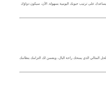
قابل للإزالة. يحتوي المنظم على 7 أقسام منفصلة لأيام الأسبوع، مما يساعدك على ترتيب حبوبك اليومية بسهولة. الآن، سيكون دواؤك
حل المثالي الذي يمنحك راحة البال، ويضمن لك التزامك بنظامك