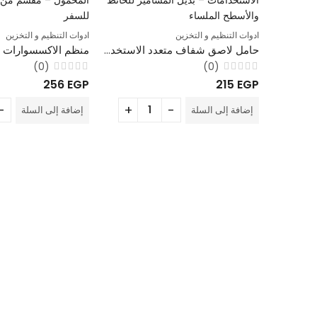
ادوات التنظيم و التخزين
ادوات التنظيم و التخزين
حامل لاصق شفاف متعدد الاستخدامات – بديل المسامير للحائط والأسطح الملساء
(0)
(0)
تم
تم
256
EGP
215
EGP
التقييم
التقييم
0
0
من
من
إضافة إلى السلة
إضافة إلى السلة
5
5