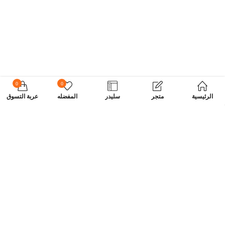
0
0
الرئيسية
متجر
سليدر
المفضله
عربة التسوق
اشترك في نشرتنا الإخبارية
اشترك اليوم واحصل على عروض خاصة وكوبونات وأخبار.