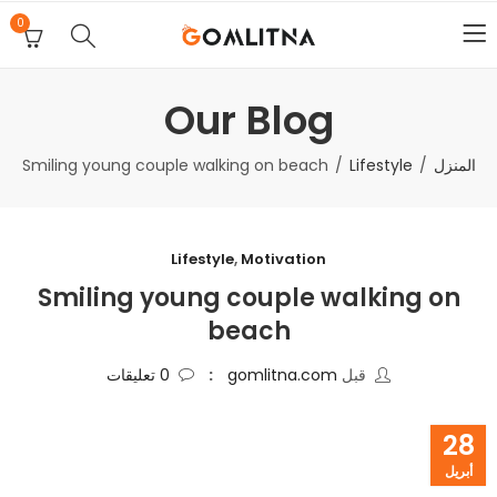
0
Our Blog
المنزل
Lifestyle
Smiling young couple walking on beach
Lifestyle
,
Motivation
Smiling young couple walking on
beach
قبل
gomlitna.com
0
تعليقات
28
أبريل