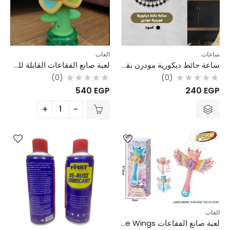
ساعات
العاب
ساعة حائط ديكورية مودرن بقطر 47 سم – تصميم مستوحى من الفورجيه
لعبة صانع الفقاعات القابلة للشحن – تصميم وردة مع 3 أوضاع إضاءة ولعب
(0)
(0)
تم
تم
540
EGP
240
EGP
التقييم
التقييم
0
0
من
من
5
5
العاب
لعبة صانع الفقاعات Bubble Wings – عصا سحرية مضيئة وقابلة للشحن