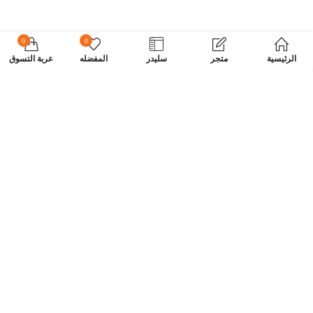
0
0
الرئيسية
متجر
سليدر
المفضله
عربة التسوق
اشترك في نشرتنا الإخبارية
اشترك اليوم واحصل على عروض خاصة وكوبونات وأخبار.