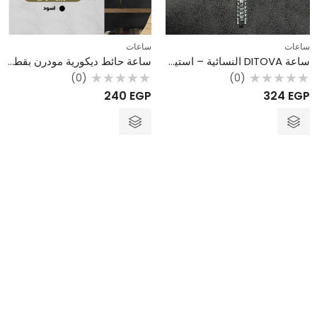
ساعات
ساعات
ساعة DITOVA النسائية – استيك معدني فضي مرصع بالفصوص
ساعة حائط ديكورية مودرن بقطر 47 سم – تصميم مستوحى من الفورجيه
(0)
(0)
تم
تم
324
EGP
240
EGP
التقييم
التقييم
0
0
من
من
5
5