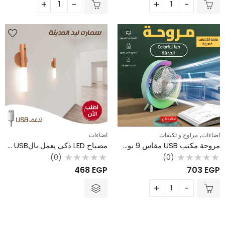
5
5
,
اضاءات
مراوح و تكيفات
اضاءات
مروحة مكتب USB مقاس 9 بوصة – تبريد شخصي مع إضاءة LED ملونة
مصباح LED ذكي يعمل بالUSB – بتصميم عصري وقاعدة مغناطيسية
(0)
(0)
تم
تم
468
EGP
703
EGP
التقييم
التقييم
0
0
من
من
5
5