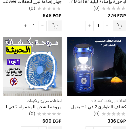
أباجورة وإضاءة ليلية Star Master – بروجيكتور لعرض النجوم بـ 4 ألوان
جهاز إضاءة ليزر للحفلات Star Shower – بألوان متعددة وتغطية واسعة
(0)
(0)
تم
تم
648
EGP
276
EGP
التقييم
التقييم
0
0
من
من
5
5
,
,
,
اضاءات
رحلات
كشافات
اضاءات
مراوح و تكيفات
كشاف الطوارئ 2 في 1 – يعمل بالطاقة الشمسية ومزود بباور بانك
مروحة الشحن المحمولة 2 في 1 (مروحة وكشاف) – الحل المثالي لقطع الكهرباء وحر الصيف
(0)
(0)
تم
تم
600
EGP
336
EGP
التقييم
التقييم
0
0
من
من