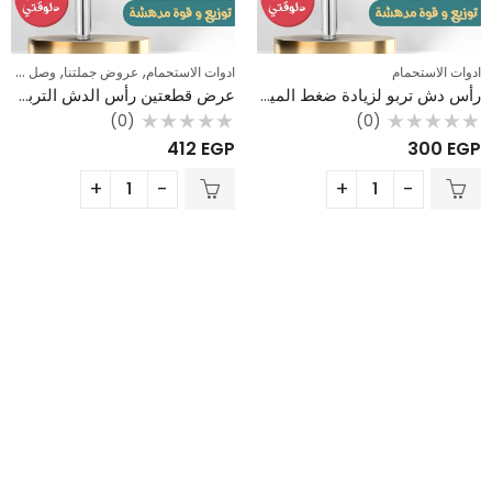
,
,
ادوات الاستحمام
ادوات الاستحمام
عروض جملتنا
وصل حديثا
رأس دش تربو لزيادة ضغط المياه – دوار 360 درجة وسهل التركيب
عرض قطعتين رأس الدش التربو – لزيادة ضغط المياه الضعيفة ودوران 360 درجة
(0)
(0)
تم
تم
412
EGP
300
EGP
التقييم
التقييم
0
0
من
من
5
5